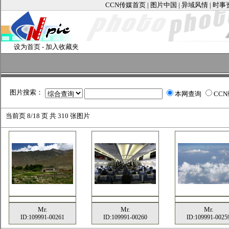
CCN传媒首页
|
图片中国
|
异域风情
|
时事
设为首页
-
加入收藏夹
图片搜索：
本网查询
CC
当前页
8/18 页 共
310
张图片
Mr.
Mr.
Mr.
ID:109991-00261
ID:109991-00260
ID:109991-0025