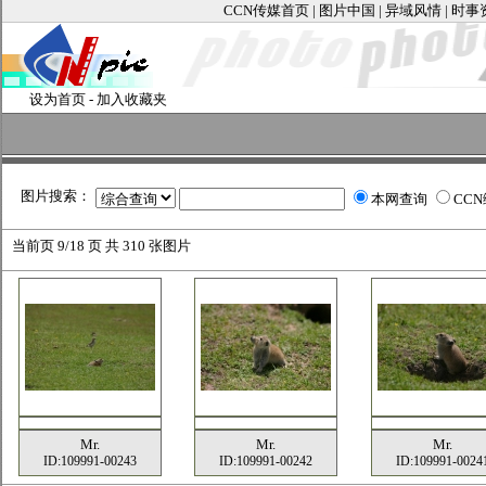
CCN传媒首页
|
图片中国
|
异域风情
|
时事
设为首页
-
加入收藏夹
图片搜索：
本网查询
CC
当前页
9/18 页 共
310
张图片
Mr.
Mr.
Mr.
ID:109991-00243
ID:109991-00242
ID:109991-0024