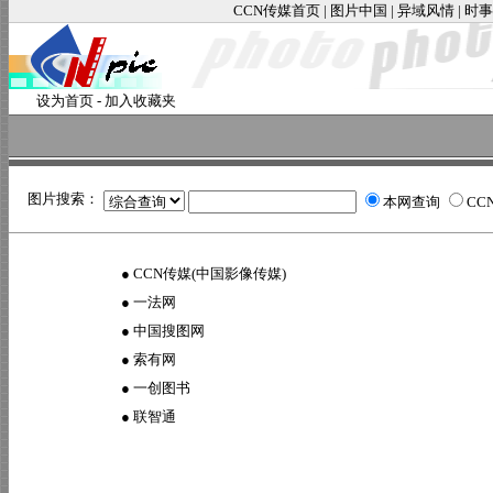
CCN传媒首页
|
图片中国
|
异域风情
|
时事
设为首页
-
加入收藏夹
图片搜索：
本网查询
CC
●
CCN传媒(中国影像传媒)
●
一法网
●
中国搜图网
●
索有网
●
一创图书
●
联智通