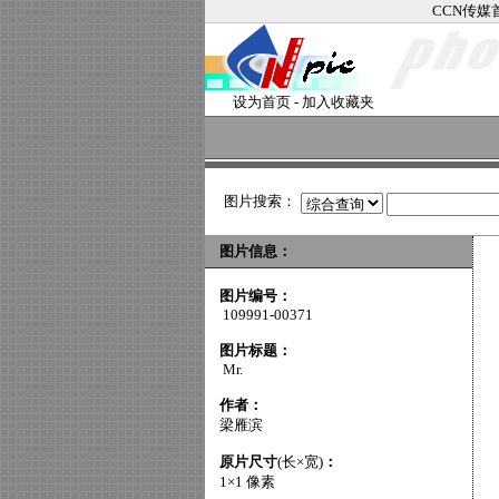
CCN传媒
设为首页
-
加入收藏夹
图片搜索：
图片信息：
图片编号：
109991-00371
图片标题：
Mr.
作者：
梁雁滨
原片尺寸
(长×宽)
：
1×1 像素