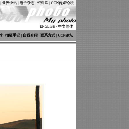
|
业界快讯
|
电子杂志
|
资料库
|
CCN传媒论坛
ENGLISH
-
中文简体
荐
|
拍摄手记
|
自我介绍
|
联系方式
|
CCN论坛