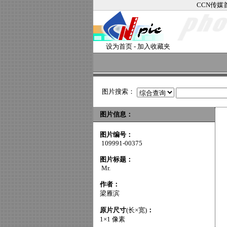
CCN传媒
设为首页
-
加入收藏夹
图片搜索：
图片信息：
图片编号：
109991-00375
图片标题：
Mr.
作者：
梁雁滨
原片尺寸
(长×宽)
：
1×1 像素