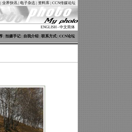
|
业界快讯
|
电子杂志
|
资料库
|
CCN传媒论坛
ENGLISH
-
中文简体
荐
|
拍摄手记
|
自我介绍
|
联系方式
|
CCN论坛