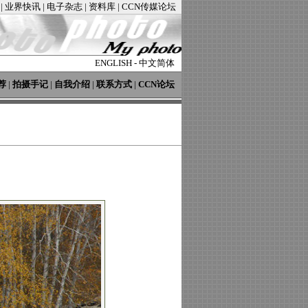
|
业界快讯
|
电子杂志
|
资料库
|
CCN传媒论坛
ENGLISH
-
中文简体
荐
|
拍摄手记
|
自我介绍
|
联系方式
|
CCN论坛