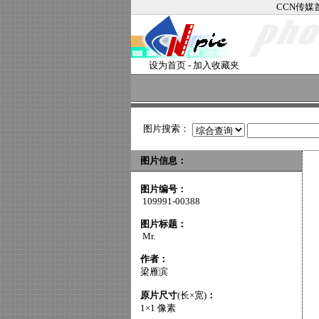
CCN传媒
设为首页
-
加入收藏夹
图片搜索：
图片信息：
图片编号：
109991-00388
图片标题：
Mr.
作者：
梁雁滨
原片尺寸
(长×宽)
：
1×1 像素